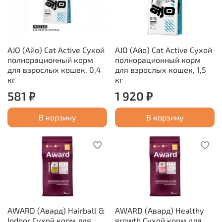
AJO (Айо) Cat Аctive Сухой
AJO (Айо) Cat Аctive Сухой
полнорационный корм
полнорационный корм
для взрослых кошек, 0,4
для взрослых кошек, 1,5
кг
кг
581 ₽
1 920 ₽
В корзину
В корзину
AWARD (Авард) Hairball &
AWARD (Авард) Healthy
Indoor Сухой корм для
growth Сухой корм для