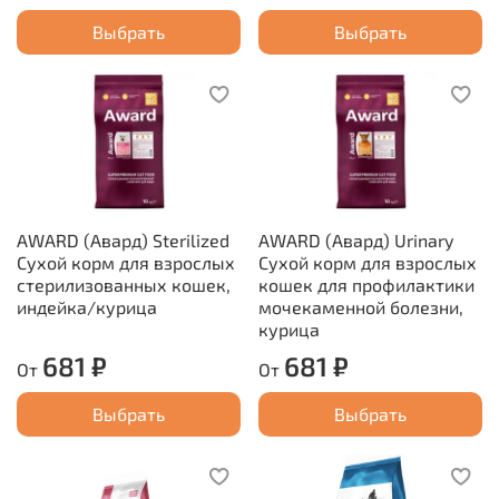
Выбрать
Выбрать
AWARD (Авард) Sterilized
AWARD (Авард) Urinary
Сухой корм для взрослых
Сухой корм для взрослых
стерилизованных кошек,
кошек для профилактики
индейка/курица
мочекаменной болезни,
курица
681 ₽
681 ₽
От
От
Выбрать
Выбрать