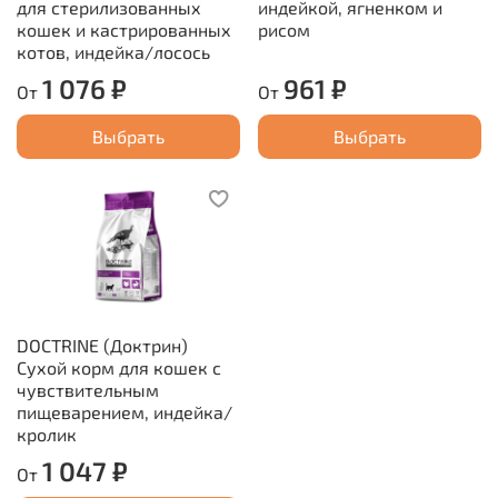
для стерилизованных
индейкой, ягненком и
кошек и кастрированных
рисом
котов, индейка/лосось
1 076 ₽
961 ₽
От
От
Выбрать
Выбрать
DOCTRINE (Доктрин)
Сухой корм для кошек с
чувствительным
пищеварением, индейка/
кролик
1 047 ₽
От