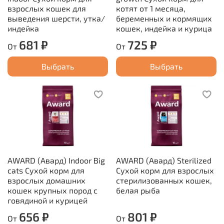
взрослых кошек для
котят от 1 месяца,
выведения шерсти, утка/
беременных и кормящих
индейка
кошек, индейка и курица
681 ₽
725 ₽
От
От
Выбрать
Выбрать
AWARD (Авард) Indoor Big
AWARD (Авард) Sterilized
cats Сухой корм для
Сухой корм для взрослых
взрослых домашних
стерилизованных кошек,
кошек крупных пород с
белая рыба
говядиной и курицей
656 ₽
801 ₽
От
От