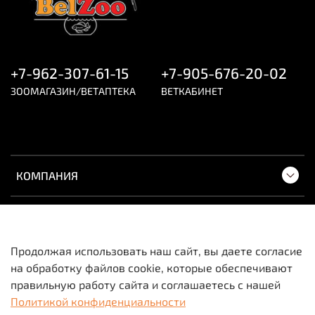
+7-962-307-61-15
+7-905-676-20-02
ЗООМАГАЗИН/ВЕТАПТЕКА
ВЕТКАБИНЕТ
КОМПАНИЯ
ПОКУПАТЕЛЯМ
Продолжая использовать наш сайт, вы даете согласие
на обработку файлов cookie, которые обеспечивают
Вся информация о товарах и ценах носит
правильную работу сайта и соглашаетесь с нашей
исключительно информационный характер и не
Политикой конфиденциальности