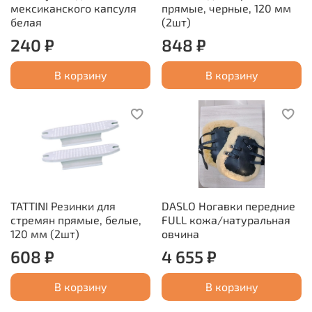
мексиканского капсуля
прямые, черные, 120 мм
белая
(2шт)
240 ₽
848 ₽
В корзину
В корзину
TATTINI Резинки для
DASLO Ногавки передние
стремян прямые, белые,
FULL кожа/натуральная
120 мм (2шт)
овчина
608 ₽
4 655 ₽
В корзину
В корзину