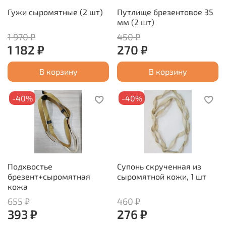
Гужи сыромятные (2 шт)
Путлище брезентовое 35
мм (2 шт)
1 970 ₽
450 ₽
1 182 ₽
270 ₽
В корзину
В корзину
-40%
-40%
Подхвостье
Супонь скрученная из
брезент+сыромятная
сыромятной кожи, 1 шт
кожа
655 ₽
460 ₽
393 ₽
276 ₽