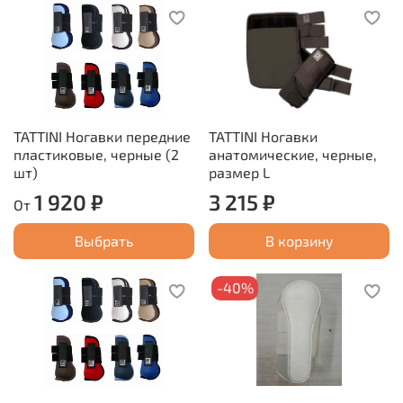
TATTINI Ногавки передние
TATTINI Ногавки
пластиковые, черные (2
анатомические, черные,
шт)
размер L
1 920 ₽
3 215 ₽
От
Выбрать
В корзину
-40%