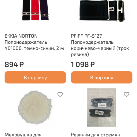
EKKIA NORTON
PFIFF PF-5127
Попонодержатель
Попонодержатель
401006, темно-синий, 2 м
коричнево-черный (трок
резина)
894 ₽
1 098 ₽
В корзину
В корзину
Меховушка для
Резинки для стремян