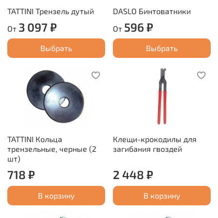
TATTINI Трензель дутый
DASLO Бинтоватники
3 097 ₽
596 ₽
От
От
Выбрать
Выбрать
TATTINI Кольца
Клещи-крокодилы для
трензельные, черные (2
загибания гвоздей
шт)
718 ₽
2 448 ₽
В корзину
В корзину