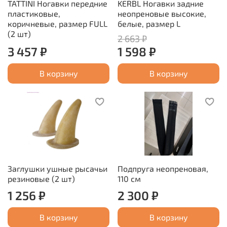
TATTINI Ногавки передние
KERBL Ногавки задние
пластиковые,
неопреновые высокие,
коричневые, размер FULL
белые, размер L
(2 шт)
2 663 ₽
3 457 ₽
1 598 ₽
В корзину
В корзину
Заглушки ушные рысачьи
Подпруга неопреновая,
резиновые (2 шт)
110 см
1 256 ₽
2 300 ₽
В корзину
В корзину