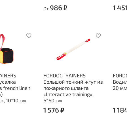
986 ₽
1 45
От
AINERS
FORDOGTRAINERS
FORD
усалка
Большой тонкий жгут из
Водил
 french linen
пожарного шланга
20 мм
)
«Interactive training»,
», 10*10 см
6*60 см
1 576 ₽
1 18