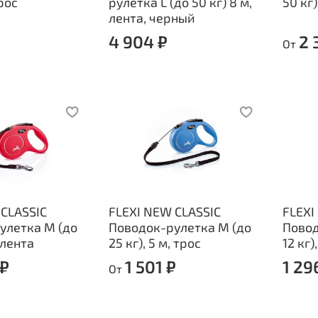
трос
рулетка L (до 50 кг) 8 м,
50 кг)
лента, черный
4 904 ₽
2 
От
 CLASSIC
FLEXI NEW CLASSIC
FLEXI
улетка M (до
Поводок-рулетка M (до
Повод
, лента
25 кг), 5 м, трос
12 кг)
 ₽
1 501 ₽
1 29
От