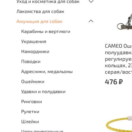
Уход и косметика для собак
Лакомства для собак
Амуниция для собак
Карабины и вертлюги
Украшения
CAMEO Ош
Намордники
полуудавк
регулируе
Поводки
кольцах, 2
серая/вос
Адресники, медальоны
476 ₽
Ошейники
Удавки и полудавки
Ринговки
Рулетки
Шлейки
Цепи привязочные