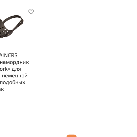
AINERS
 намордник
work» для
 немецкой
 подобных
ак