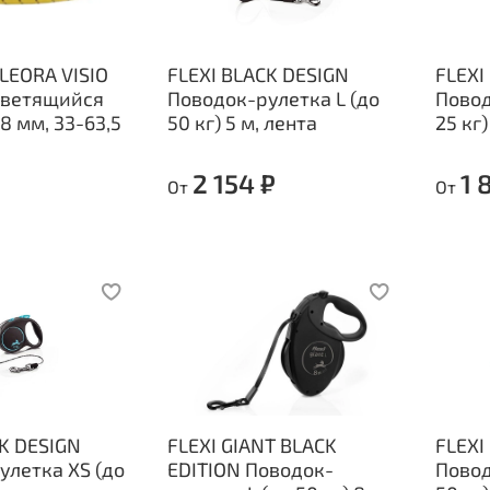
LEORA VISIO
FLEXI BLACK DESIGN
FLEXI
светящийся
Поводок-рулетка L (до
Повод
 8 мм, 33-63,5
50 кг) 5 м, лента
25 кг)
2 154 ₽
1 
От
От
CK DESIGN
FLEXI GIANT BLACK
FLEXI
улетка XS (до
EDITION Поводок-
Повод