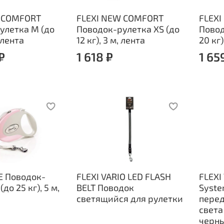
W COMFORT
FLEXI NEW COMFORT
FLEX
улетка M (до
Поводок-рулетка XS (до
Повод
, лента
12 кг), 3 м, лента
20 кг)
₽
1 618 ₽
1 65
E Поводок-
FLEXI VARIO LED FLASH
FLEXI
до 25 кг), 5 м,
BELT Поводок
Syst
светящийся для рулетки
перед
света
черн