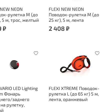
I NEW NEON
FLEXI NEW NEON
ок-рулетка M (до
Поводок-рулетка M (до
, 5 м, трос, желтый
25 кг), 5 м, лента
9 ₽
2 408 ₽
 VARIO LED Lighting
FLEXI XTREME Поводок-
em Фонарь
рулетка L (до 65 кг) 5 м,
него/заднего
лента, оранжевый
 на рулетку,
ый