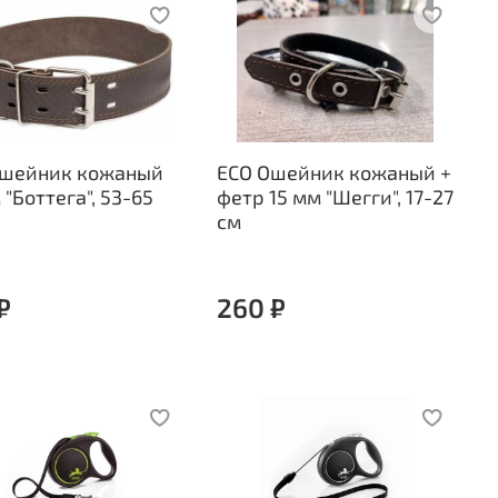
Ошейник кожаный
ECO Ошейник кожаный +
 "Боттега", 53-65
фетр 15 мм "Шегги", 17-27
см
₽
260 ₽