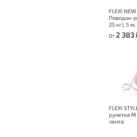
FLEXI NE
Поводок-р
25 кг), 5 м
2 383 
От
FLEXI STYL
рулетка M (
лента