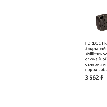
FORDOGTR
Закрытый
«Military 
служебной
овчарки и
пород соб
3 562 ₽