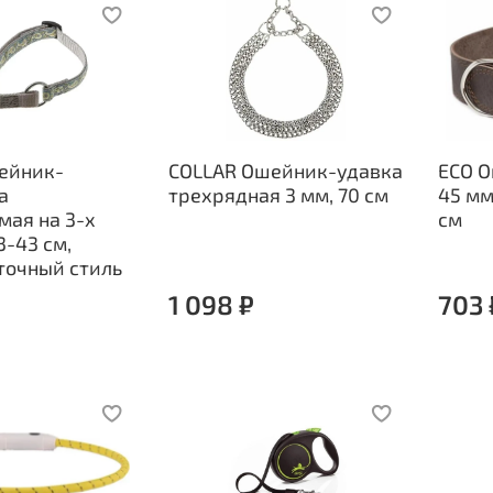
ейник-
COLLAR Ошейник-удавка
ECO 
а
трехрядная 3 мм, 70 см
45 мм
мая на 3-х
см
3-43 см,
точный стиль
1 098 ₽
703 