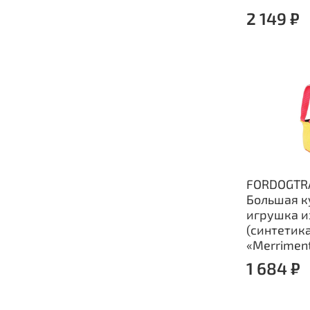
2 149 ₽
FORDOGTR
Большая к
игрушка из
(синтетика
«Merriment
1 684 ₽