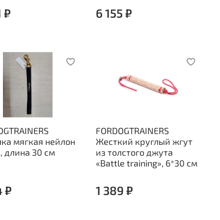
1 ₽
6 155 ₽
OGTRAINERS
FORDOGTRAINERS
ка мягкая нейлон
Жесткий круглый жгут
, длина 30 см
из толстого джута
«Battle training», 6*30 см
4 ₽
1 389 ₽