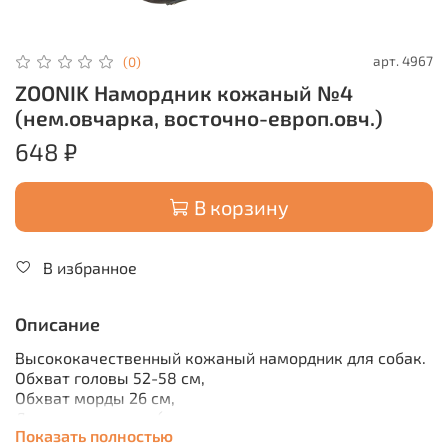
арт.
4967
(0)
ZOONIK Намордник кожаный №4
(нем.овчарка, восточно-европ.овч.)
648 ₽
В корзину
В избранное
Описание
Высококачественный кожаный намордник для собак.
Обхват головы 52-58 см,
Обхват морды 26 см,
Длина перемычки (проходит от морды до
ремня
Показать полностью
обхвата головы) 19-27 см