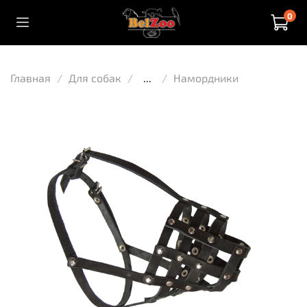
0
Главная
Для собак
...
Намордники