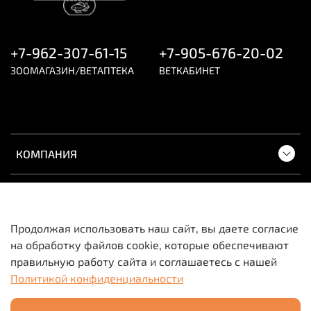
+7-962-307-61-15
+7-905-676-20-02
ЗООМАГАЗИН/ВЕТАПТЕКА
ВЕТКАБИНЕТ
КОМПАНИЯ
ПОКУПАТЕЛЯМ
Продолжая использовать наш сайт, вы даете согласие
на обработку файлов cookie, которые обеспечивают
Вся информация о товарах и ценах носит
правильную работу сайта и соглашаетесь с нашей
исключительно информационный характер и не
Политикой конфиденциальности
является публичной офертой.