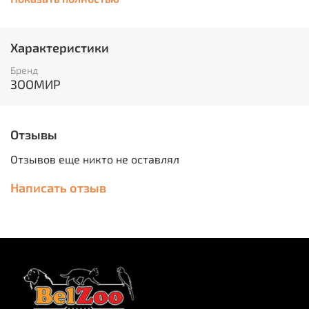
Отличается высоким содержанием белка и таких
незаменимых аминокислот, как лизин, триптофан,
метионин, а также витаминов группы В.
Характеристики
Особенно питателен в размоченном (распаренном) и
Бренд
проросшем виде. Мелкие птицы охотне потребляют
ЗООМИР
его именно в таком виде, а более крупные, например,
попугаи предпочитают сухие зерна.
Отзывы
Отзывов еще никто не оставлял
Написать отзыв