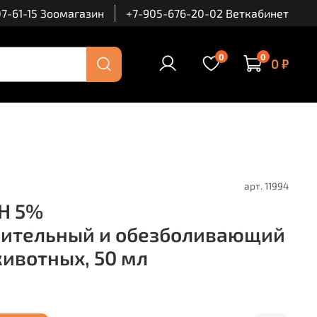
7-61-15 Зоомагазин
+7-905-676-20-02 Веткабинет
0
0
0 ₽
арт.
11994
Н 5%
лительный и обезболивающий
животных, 50 мл