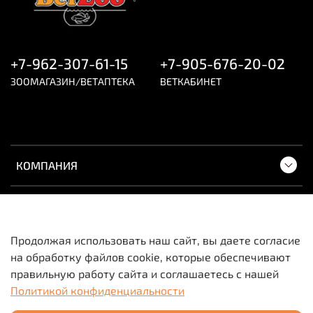
профилактируют выпадение;
витамины А, Е
и
С,
а также
железо, медь,
селен
нормализуют обменные процессы в
клетках кожи, восстанавливают работу
волосяных фолликулов.
+7-962-307-61-15
+7-905-676-20-02
ЗООМАГАЗИН/ВЕТАПТЕКА
ВЕТКАБИНЕТ
Порядок применения:
ежедневно
с 6-месячного возраста
1 таблетка на 10 кг
курс применения не ограничен
КОМПАНИЯ
ПОКУПАТЕЛЯМ
Продолжая использовать наш сайт, вы даете согласие
на обработку файлов cookie, которые обеспечивают
Вся информация о товарах и ценах носит
правильную работу сайта и соглашаетесь с нашей
исключительно информационный характер и не
Политикой конфиденциальности
является публичной офертой.