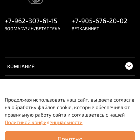
Добавки
Витамины, Провитамины и химические вещества с
+7-962-307-61-15
+7-905-676-20-02
аналогичным воздействием: Витамин А 28460 МЕ/кг,
ЗООМАГАЗИН/ВЕТАПТЕКА
ВЕТКАБИНЕТ
Витамин Д3 1770 МЕ/кг. Комбинации микроэлементов:
Е5 Марганец 64 мг/кг, Е6 Цинк 38 мг/кг, Е1 Железо 25
мг/кг. Красители, Консерванты, Антиоксиданты.
КОМПАНИЯ
ПОКУПАТЕЛЯМ
Продолжая использовать наш сайт, вы даете согласие
на обработку файлов cookie, которые обеспечивают
Вся информация о товарах и ценах носит
правильную работу сайта и соглашаетесь с нашей
исключительно информационный характер и не
Политикой конфиденциальности
является публичной офертой.
Понятно