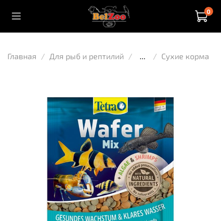
0
Главная
Для рыб и рептилий
...
Сухие корма