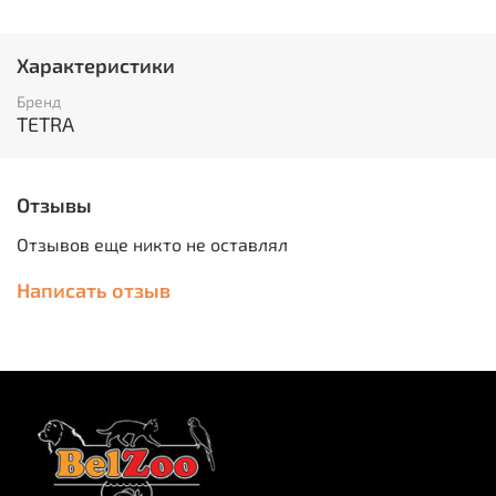
Разнообразное и оптимальное питание для всех
видов донных рыб и ракообразных
Благодаря твердой консистенции пластинки не
Характеристики
загрязняют воду
С добавлением креветок для здорового роста
Бренд
С водорослью спирулина для повышения
TETRA
сопротивляемости организма
Форма корма
Отзывы
вэйферсы
Отзывов еще никто не оставлял
Состав
Написать отзыв
Экстракты растительного белка, Рыба и побочные
рыбные продукты, Зерновые культуры, Растительные
продукты, Моллюски и раки, Дрожжи, Водоросли,
Минеральные вещества, Масла и жиры.
Аналитический состав
Сырой белок 45,0%, Сырые масла и жиры 6,0%, Сырая
клетчатка 2,0%, Содержание влаги 9,0%.