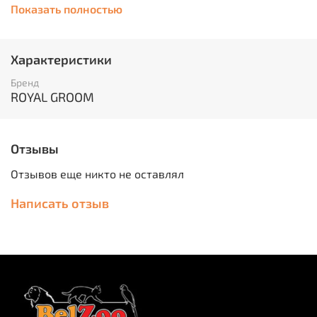
Эффективен и не вызывает привыкания.
Показать полностью
Не имеет в своем составе опасный лаурил/
лаурет сульфат натрия – вы еще позавидуете
своему питомцу!
Характеристики
Содержит только безопасные компоненты.
Имеет премиальный дизайн упаковки.
Бренд
Спрей увлажняет шерсть йорков и предохраняет
ROYAL GROOM
её от пересушивания.
Груминг-спрей облегчает расчесывание шерсти
йорков и помогает избавиться от колтунов.
Отзывы
Способ применения:
Отзывов еще никто не оставлял
Перед использованием встряхнуть флакон и,
нажимая на курковый распылитель, наносить на
Написать отзыв
шерсть из расчета 0,5 – 1 мл (1 – 2 нажатия на
распылитель) на 1 кг массы тела животного.
Втереть массирующими движениями в шерсть и
кожу животного.
Особое внимание уделить проблемным местам,
склонным к образованию колтунов: обильно
смочить колтун, дать впитаться в течение 1 – 2
мин, затем начать разделять колтун пальцами,