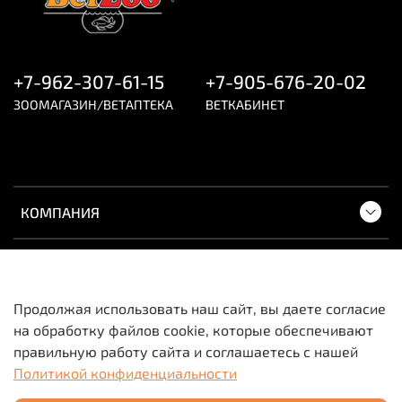
двигаясь от краев к центру. Отделить сначала
крупные части, затем разобрать более мелкие,
расчесать шерсть.
При обработке животного следует избегать
+7-962-307-61-15
+7-905-676-20-02
попадания в глаза. Завершиь груминг с помощью
гребня/щетки, при необходимости использовать
ЗООМАГАЗИН/ВЕТАПТЕКА
ВЕТКАБИНЕТ
фен.
КОМПАНИЯ
ПОКУПАТЕЛЯМ
Продолжая использовать наш сайт, вы даете согласие
на обработку файлов cookie, которые обеспечивают
Вся информация о товарах и ценах носит
правильную работу сайта и соглашаетесь с нашей
исключительно информационный характер и не
Политикой конфиденциальности
является публичной офертой.