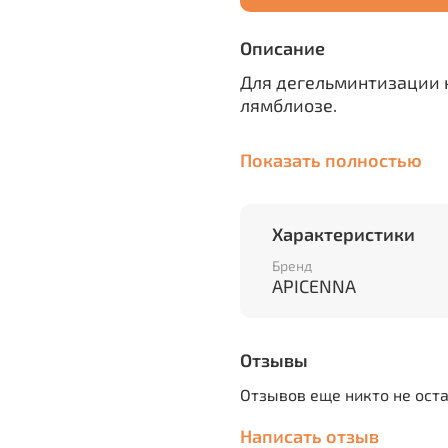
Описание
Для дегельминтизации 
лямблиозе.
Форма выпуска
Показать полностью
Суспензия для приема в
Состав
Характеристики
пирантела памоат — 15 
Бренд
мг/мл, вспомогательные
APICENNA
Празицид-суспензию Пл
профилактической и ле
Отзывы
нематодозах (токсокаро
анкилостомоз),
цестодо
Отзывов еще никто не ост
эхинококкоз, дифиллоб
Написать отзыв
нематодо-цестодозных 