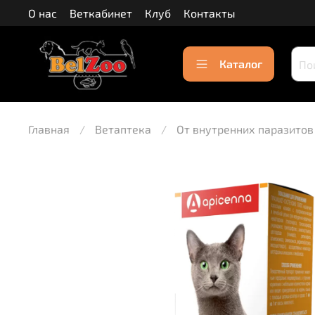
О нас
Веткабинет
Клуб
Контакты
Каталог
Главная
Ветаптека
От внутренних паразитов