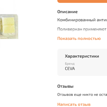
Описание
Комбинированный анти
Поливеркан применяют 
лечебной целью при нем
Показать полностью
унцинариоз, анкилостом
дифилоботриоз).
Поливеркан в 1 брикете
Характеристики
никлозамид - 200 мг и о
Бренд
вспомогательного вещест
CEVA
Поливеркан обладает ш
на все стадии развития
Отзывы
кошек.
Отзывов еще никто не ост
Порядок применения:
Написать отзыв
Лекарственный препара