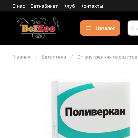
О нас
Веткабинет
Клуб
Контакты
Каталог
Главная
Ветаптека
От внутренних паразитов