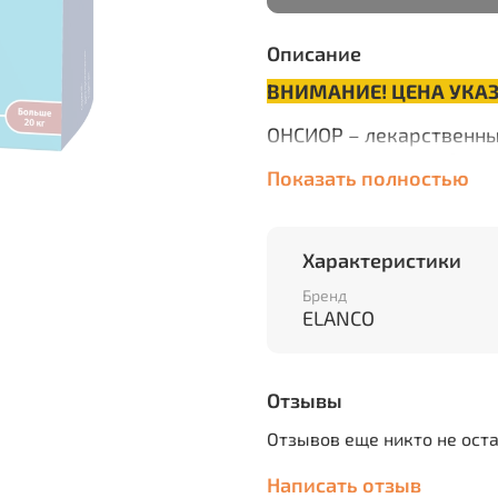
Описание
ВНИМАНИЕ! ЦЕНА УКАЗА
ОНСИОР – лекарственны
воспалительных и боле
Показать полностью
том числе являющихся 
вмешательства.
Перед применением ре
Характеристики
ветеринарным врачом.
Бренд
ELANCO
Показания:
Воспалительных и 
происхождения.
Отзывы
Острые и хроничес
Отзывов еще никто не ост
аппарата (артриты,
Воспалительные за
Написать отзыв
Послеоперационны