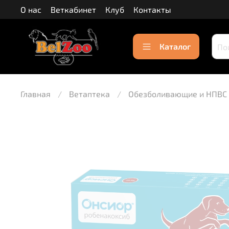
О нас
Веткабинет
Клуб
Контакты
Каталог
Главная
Ветаптека
Обезболивающие и НПВС