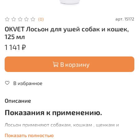
арт.
15172
(0)
OKVET Лосьон для ушей собак и кошек,
125 мл
1 141 ₽
В корзину
В избранное
Описание
Показания к применению.
Лосьон применяют собакам, кошкам , щенкам и
котятам для гигиенической обработки ушей, а также
Показать полностью
с целью удаления из ушной раковины и слухового