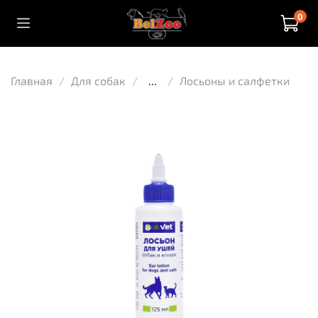
0
Главная
Для собак
...
Лосьоны и салфетки