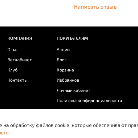
Написать отзыв
ЛЕГКО ПРОНИКАЕТ в
ИМЕЕТ привлекател
применение препа
Противопока
КОМПАНИЯ
ПОКУПАТЕЛЯМ
Противопоказанием к п
О нас
Акции
является повышенная и
Веткабинет
Блог
компонентам препарата
Клуб
Корзина
том числе в анамнезе)
почек. Не следует прим
Контакты
Избранное
развития зубов.
Личный кабинет
Беременным и кормящи
Политика конфиденциальности
применяют под контроле
системной абсорбции п
костной ткани плода.
е на обработку файлов cookie, которые обеспечивают пра
Не следует применять 
ости
бактерицидными антиб
льно информационный характер и не является публичной