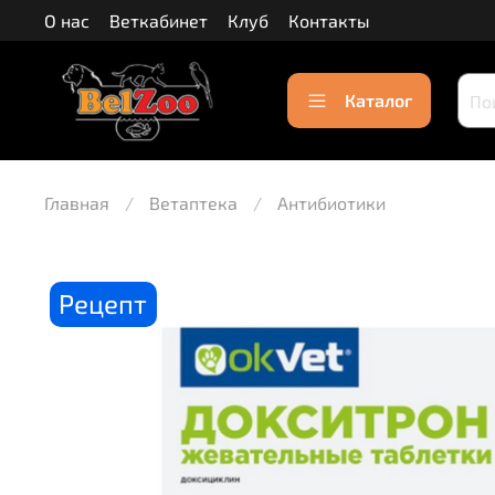
О нас
Веткабинет
Клуб
Контакты
Каталог
Главная
Ветаптека
Антибиотики
Рецепт