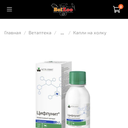
0
Главная
Ветаптека
...
Капли на холку