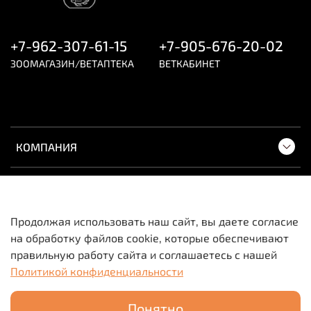
Встряхните флакон и распылите с расстояния 20–30
см на поверхность, вызывающую предполагаемый
или постоянный интерес у питомца. Повторять по
+7-962-307-61-15
+7-905-676-20-02
мере необходимости.
ЗООМАГАЗИН/ВЕТАПТЕКА
ВЕТКАБИНЕТ
Внимание! Точить когти – естественная потребность
кошки. Обязательно предусмотрите в доме места, где
кошка могла бы её удовлетворять.
КОМПАНИЯ
ПОКУПАТЕЛЯМ
Продолжая использовать наш сайт, вы даете согласие
на обработку файлов cookie, которые обеспечивают
Вся информация о товарах и ценах носит
правильную работу сайта и соглашаетесь с нашей
исключительно информационный характер и не
Политикой конфиденциальности
является публичной офертой.
Понятно