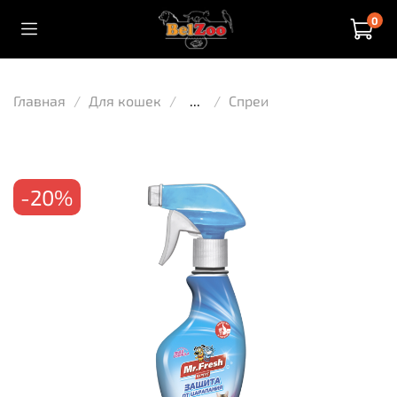
0
Главная
Для кошек
...
Спреи
-20%