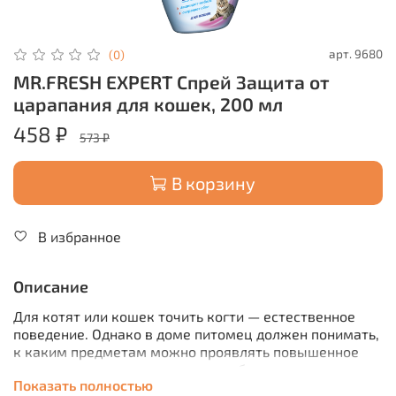
арт.
9680
(0)
MR.FRESH EXPERT Спрей Защита от
царапания для кошек, 200 мл
458 ₽
573 ₽
В корзину
В избранное
Описание
Для котят или кошек точить когти — естественное
поведение. Однако в доме питомец должен понимать,
к каким предметам можно проявлять повышенное
внимание, а какие вещи следует беречь.
Показать полностью
Средство для коррекции поведения Mr.Fresh Expert