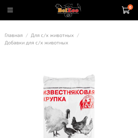
0
Главная
Для с/х животных
Добавки для с/х животных