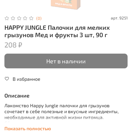
арт.
9251
(0)
HAPPY JUNGLE Палочки для мелких
грызунов Мед и фрукты 3 шт, 90 г
208 ₽
Нет в наличии
В избранное
Описание
Лакомство Happy Jungle палочки для грызунов
сочетает в себе полезные и вкусные ингредиенты,
необходимые для активной жизни питомца.
Сбалансированные смеси на основе зерна, трав,
Показать полностью
зерновых и травяных гранул с добавлением фруктов,