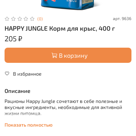
арт.
9636
(0)
HAPPY JUNGLE Корм для крыс, 400 г
205 ₽
В корзину
В избранное
Описание
Рационы Happy Jungle сочетают в себе полезные и
вкусные ингредиенты, необходимые для активной
жизни питомца.
Злаки, бобовые -
составляют основу рациона,
Показать полностью
обладают высокой питательной и энергетической