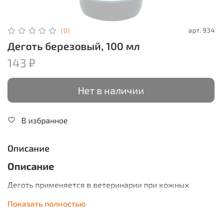
арт.
934
(0)
Деготь березовый, 100 мл
143 ₽
Нет в наличии
В избранное
Описание
Описание
Деготь применяется в ветеринарии при кожных
заболеваниях - экземы, дерматомикозы, чесотка,
Показать полностью
фурункулез, пиодермии, пролежни, ожоги, язвы,
обморожения, раневые инфекции, раны в области