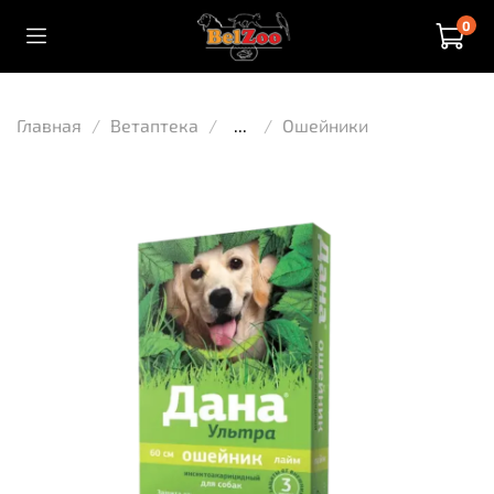
0
Главная
Ветаптека
...
Ошейники