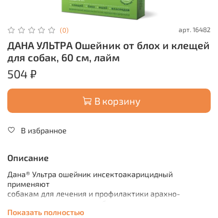
арт.
16482
(0)
ДАНА УЛЬТРА Ошейник от блох и клещей
для собак, 60 см, лайм
504 ₽
В корзину
В избранное
Описание
Дана® Ультра ошейник инсектоакарицидный
применяют
собакам для лечения и профилактики арахно-
энтомозов, вызываемых блохами, вшами,
Показать полностью
власоедами, саркоптоидными, иксодовыми клещами,