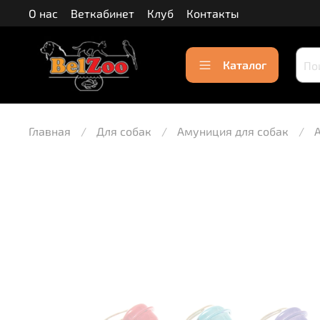
О нас
Веткабинет
Клуб
Контакты
Каталог
Главная
Для собак
Амуниция для собак