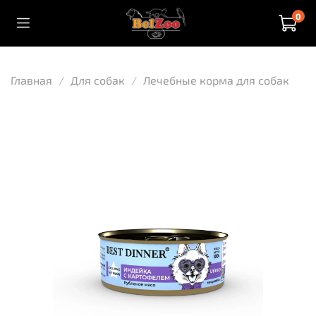
0
Главная
Для собак
Лечебные корма для собак