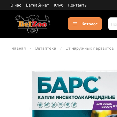
О нас
Веткабинет
Клуб
Контакты
Каталог
Главная
Ветаптека
От наружных паразитов