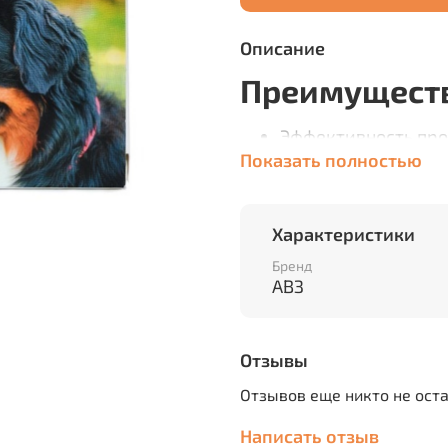
Описание
Преимущест
Эффективность про
распространённых 
Показать полностью
Через 24 часа пито
Комбинация 4 акти
повторного нападен
Характеристики
менее 4 недель;
Бренд
Репеллентное дейс
АВЗ
Работает до укуса.
обработанной шерс
Состав и фа
Отзывы
Отзывов еще никто не ост
свойства.
Написать отзыв