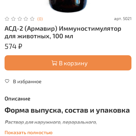
арт.
5021
(0)
АСД-2 (Армавир) Иммуностимулятор
для животных, 100 мл
574 ₽
В корзину
В избранное
Описание
Форма выпуска, состав и упаковка
Раствор для наружного, перорального,
интравагинального и внутриматочного
Показать полностью
применения
в виде жидкости от желтого до