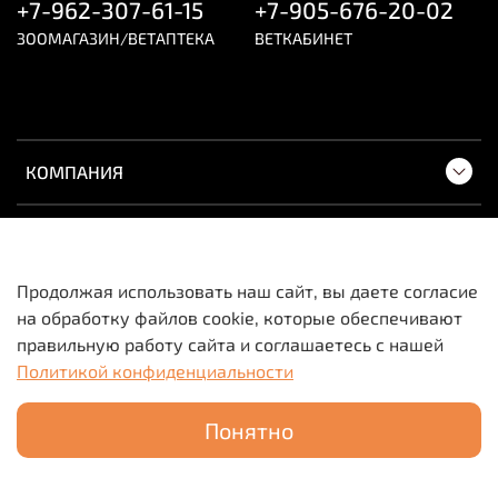
+7-962-307-61-15
+7-905-676-20-02
ЗООМАГАЗИН/ВЕТАПТЕКА
ВЕТКАБИНЕТ
КОМПАНИЯ
ПОКУПАТЕЛЯМ
Продолжая использовать наш сайт, вы даете согласие
на обработку файлов cookie, которые обеспечивают
Вся информация о товарах и ценах носит
правильную работу сайта и соглашаетесь с нашей
исключительно информационный характер и не
Политикой конфиденциальности
является публичной офертой.
Понятно
Главная
Поиск
Корзина
Избранное
Профиль