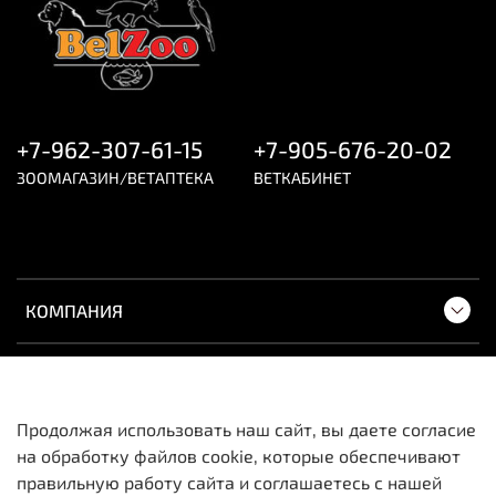
+7-962-307-61-15
+7-905-676-20-02
ЗООМАГАЗИН/ВЕТАПТЕКА
ВЕТКАБИНЕТ
КОМПАНИЯ
ПОКУПАТЕЛЯМ
Продолжая использовать наш сайт, вы даете согласие
на обработку файлов cookie, которые обеспечивают
Вся информация о товарах и ценах носит
правильную работу сайта и соглашаетесь с нашей